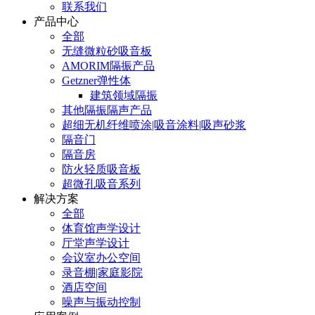
联系我们
产品中心
全部
无缝微粒砂吸音板
AMORIM隔振产品
Getzner弹性体
建筑领域隔振
其他隔振隔声产品
超细无机纤维喷涂|吸音涂料|吸声砂浆
隔音门
隔音房
防火轻质吸音板
超微孔吸音系列
解决方案
全部
体育馆声学设计
厅堂声学设计
会议室办公空间
录音棚|家庭影院
酒店空间
噪声与振动控制