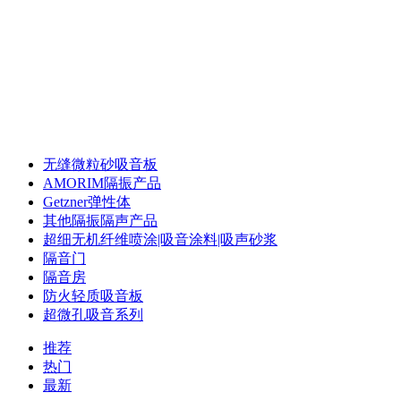
声华声学 专注声学
录音棚声学 配音室声学 体育馆声学 多功能厅声学
录音棚声学 配音室声学 体育馆声学 多功能厅声学
无缝微粒砂吸音板
AMORIM隔振产品
Getzner弹性体
其他隔振隔声产品
超细无机纤维喷涂|吸音涂料|吸声砂浆
隔音门
隔音房
防火轻质吸音板
超微孔吸音系列
推荐
热门
最新