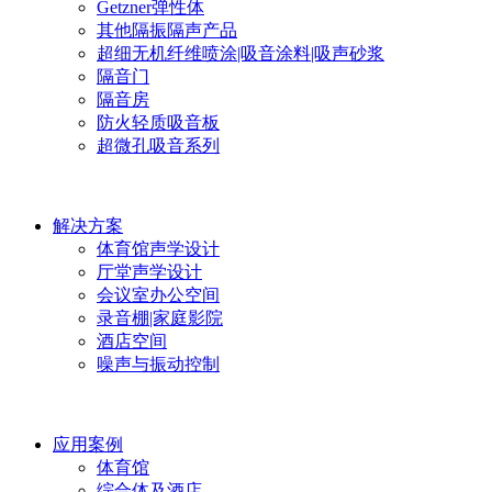
Getzner弹性体
其他隔振隔声产品
超细无机纤维喷涂|吸音涂料|吸声砂浆
隔音门
隔音房
防火轻质吸音板
超微孔吸音系列
解决方案
体育馆声学设计
厅堂声学设计
会议室办公空间
录音棚|家庭影院
酒店空间
噪声与振动控制
应用案例
体育馆
综合体及酒店