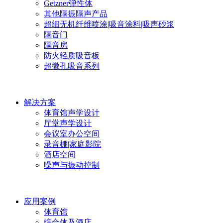
Getzner弹性体
其他隔振隔声产品
超细无机纤维喷涂|吸音涂料|吸声砂浆
隔音门
隔音房
防火轻质吸音板
超微孔吸音系列
解决方案
体育馆声学设计
厅堂声学设计
会议室办公空间
录音棚|家庭影院
酒店空间
噪声与振动控制
应用案例
体育馆
综合体及酒店