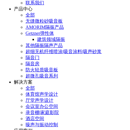
联系我们
产品中心
全部
无缝微粒砂吸音板
AMORIM隔振产品
Getzner弹性体
建筑领域隔振
其他隔振隔声产品
超细无机纤维喷涂|吸音涂料|吸声砂浆
隔音门
隔音房
防火轻质吸音板
超微孔吸音系列
解决方案
全部
体育馆声学设计
厅堂声学设计
会议室办公空间
录音棚|家庭影院
酒店空间
噪声与振动控制