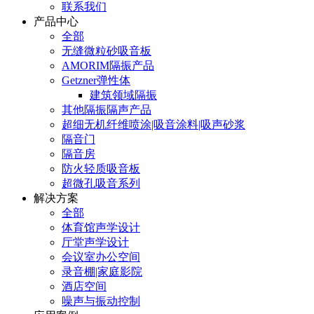
联系我们
产品中心
全部
无缝微粒砂吸音板
AMORIM隔振产品
Getzner弹性体
建筑领域隔振
其他隔振隔声产品
超细无机纤维喷涂|吸音涂料|吸声砂浆
隔音门
隔音房
防火轻质吸音板
超微孔吸音系列
解决方案
全部
体育馆声学设计
厅堂声学设计
会议室办公空间
录音棚|家庭影院
酒店空间
噪声与振动控制