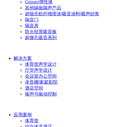
Getzner弹性体
其他隔振隔声产品
超细无机纤维喷涂|吸音涂料|吸声砂浆
隔音门
隔音房
防火轻质吸音板
超微孔吸音系列
解决方案
体育馆声学设计
厅堂声学设计
会议室办公空间
录音棚|家庭影院
酒店空间
噪声与振动控制
应用案例
体育馆
综合体及酒店