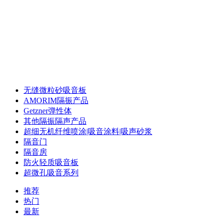
声华声学 专注声学
录音棚声学 配音室声学 体育馆声学 多功能厅声学
录音棚声学 配音室声学 体育馆声学 多功能厅声学
无缝微粒砂吸音板
AMORIM隔振产品
Getzner弹性体
其他隔振隔声产品
超细无机纤维喷涂|吸音涂料|吸声砂浆
隔音门
隔音房
防火轻质吸音板
超微孔吸音系列
推荐
热门
最新