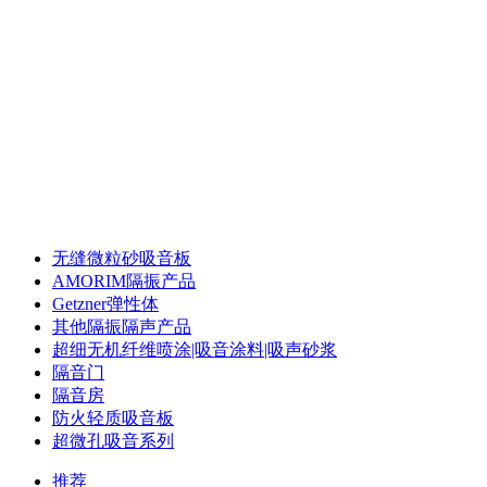
声华声学 专注声学
录音棚声学 配音室声学 体育馆声学 多功能厅声
学 浮动地台
录音棚声学 配音室声学 体育馆声学 多功能厅声
学 浮动地台
无缝微粒砂吸音板
AMORIM隔振产品
Getzner弹性体
其他隔振隔声产品
超细无机纤维喷涂|吸音涂料|吸声砂浆
隔音门
隔音房
防火轻质吸音板
超微孔吸音系列
推荐