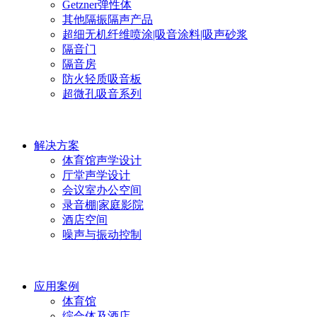
Getzner弹性体
其他隔振隔声产品
超细无机纤维喷涂|吸音涂料|吸声砂浆
隔音门
隔音房
防火轻质吸音板
超微孔吸音系列
解决方案
体育馆声学设计
厅堂声学设计
会议室办公空间
录音棚|家庭影院
酒店空间
噪声与振动控制
应用案例
体育馆
综合体及酒店