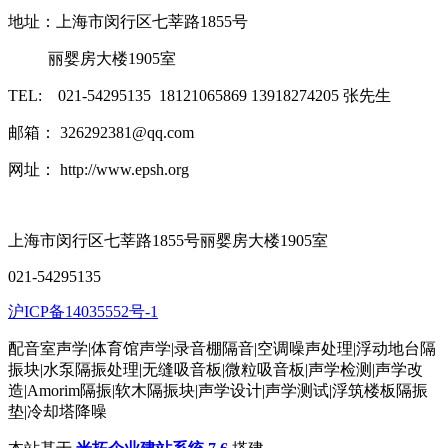
地址：上海市闵行区七莘路1855号
丽婴房大楼1905室
TEL: 021-54295135 18121065869 13918274205 张先生
邮箱： 326292381@qq.com
网址： http://www.epsh.org
上海市闵行区七莘路1855号丽婴房大楼1905室
021-54295135
沪ICP备14035552号-1
配音室声学|体育馆声学|录音棚隔音|空调噪声处理|浮动地台隔
振块|水泵隔振处理|无缝吸音板|微粒吸音板|声学检测|声学改
造|Amorim隔振|软木隔振块|声学设计|声学测试|浮筑楼板隔振
垫|冷却塔降噪