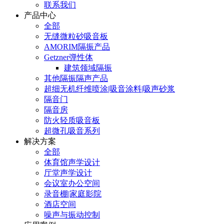
联系我们
产品中心
全部
无缝微粒砂吸音板
AMORIM隔振产品
Getzner弹性体
建筑领域隔振
其他隔振隔声产品
超细无机纤维喷涂|吸音涂料|吸声砂浆
隔音门
隔音房
防火轻质吸音板
超微孔吸音系列
解决方案
全部
体育馆声学设计
厅堂声学设计
会议室办公空间
录音棚|家庭影院
酒店空间
噪声与振动控制