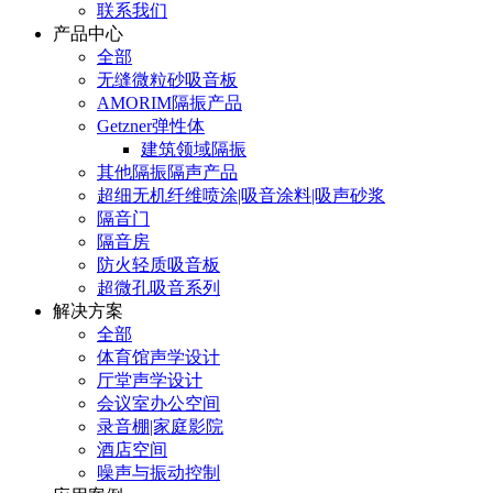
联系我们
产品中心
全部
无缝微粒砂吸音板
AMORIM隔振产品
Getzner弹性体
建筑领域隔振
其他隔振隔声产品
超细无机纤维喷涂|吸音涂料|吸声砂浆
隔音门
隔音房
防火轻质吸音板
超微孔吸音系列
解决方案
全部
体育馆声学设计
厅堂声学设计
会议室办公空间
录音棚|家庭影院
酒店空间
噪声与振动控制