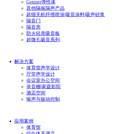
Getzner弹性体
其他隔振隔声产品
超细无机纤维喷涂|吸音涂料|吸声砂浆
隔音门
隔音房
防火轻质吸音板
超微孔吸音系列
解决方案
体育馆声学设计
厅堂声学设计
会议室办公空间
录音棚|家庭影院
酒店空间
噪声与振动控制
应用案例
体育馆
综合体及酒店