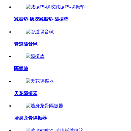
减振垫-橡胶减振垫-隔振垫
管道隔音毡
隔振垫
天花隔振器
墙身龙骨隔振器