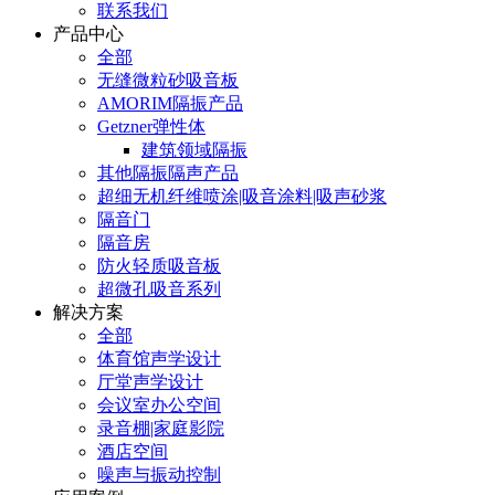
联系我们
产品中心
全部
无缝微粒砂吸音板
AMORIM隔振产品
Getzner弹性体
建筑领域隔振
其他隔振隔声产品
超细无机纤维喷涂|吸音涂料|吸声砂浆
隔音门
隔音房
防火轻质吸音板
超微孔吸音系列
解决方案
全部
体育馆声学设计
厅堂声学设计
会议室办公空间
录音棚|家庭影院
酒店空间
噪声与振动控制