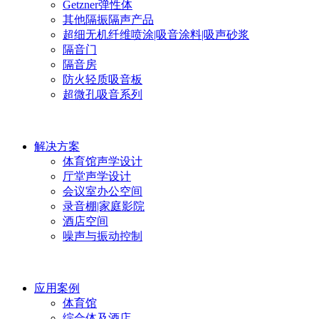
Getzner弹性体
其他隔振隔声产品
超细无机纤维喷涂|吸音涂料|吸声砂浆
隔音门
隔音房
防火轻质吸音板
超微孔吸音系列
解决方案
体育馆声学设计
厅堂声学设计
会议室办公空间
录音棚|家庭影院
酒店空间
噪声与振动控制
应用案例
体育馆
综合体及酒店