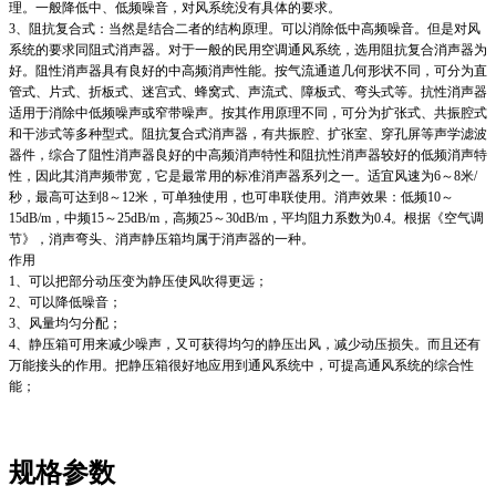
理。一般降低中、低频噪音，对风系统没有具体的要求。
3、阻抗复合式：当然是结合二者的结构原理。可以消除低中高频噪音。但是对风
系统的要求同阻式消声器。对于一般的民用空调通风系统，选用阻抗复合消声器为
好。阻性消声器具有良好的中高频消声性能。按气流通道几何形状不同，可分为直
管式、片式、折板式、迷宫式、蜂窝式、声流式、障板式、弯头式等。抗性消声器
适用于消除中低频噪声或窄带噪声。按其作用原理不同，可分为扩张式、共振腔式
和干涉式等多种型式。阻抗复合式消声器，有共振腔、扩张室、穿孔屏等声学滤波
器件，综合了阻性消声器良好的中高频消声特性和阻抗性消声器较好的低频消声特
性，因此其消声频带宽，它是最常用的标准消声器系列之一。适宜风速为6～8米/
秒，最高可达到8～12米，可单独使用，也可串联使用。消声效果：低频10～
15dB/m，中频15～25dB/m，高频25～30dB/m，平均阻力系数为0.4。根据《空气调
节》，消声弯头、消声静压箱均属于消声器的一种。
作用
1、可以把部分动压变为静压使风吹得更远；
2、可以降低噪音；
3、风量均匀分配；
4、静压箱可用来减少噪声，又可获得均匀的静压出风，减少动压损失。而且还有
万能接头的作用。把静压箱很好地应用到通风系统中，可提高通风系统的综合性
能；
规格参数