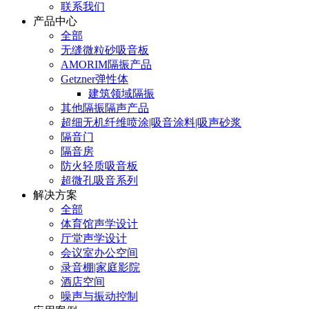
联系我们
产品中心
全部
无缝微粒砂吸音板
AMORIM隔振产品
Getzner弹性体
建筑领域隔振
其他隔振隔声产品
超细无机纤维喷涂|吸音涂料|吸声砂浆
隔音门
隔音房
防火轻质吸音板
超微孔吸音系列
解决方案
全部
体育馆声学设计
厅堂声学设计
会议室办公空间
录音棚|家庭影院
酒店空间
噪声与振动控制