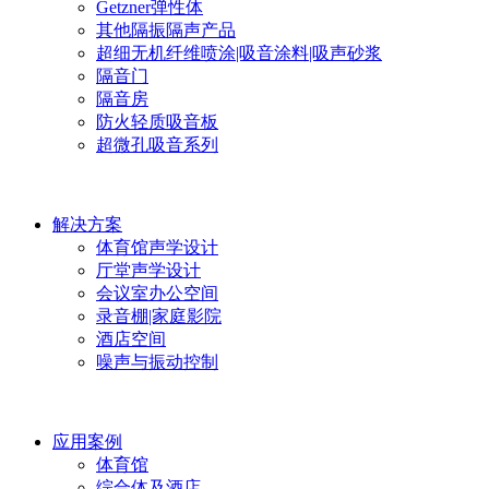
Getzner弹性体
其他隔振隔声产品
超细无机纤维喷涂|吸音涂料|吸声砂浆
隔音门
隔音房
防火轻质吸音板
超微孔吸音系列
解决方案
体育馆声学设计
厅堂声学设计
会议室办公空间
录音棚|家庭影院
酒店空间
噪声与振动控制
应用案例
体育馆
综合体及酒店