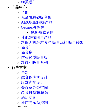
联系我们
产品中心
全部
无缝微粒砂吸音板
AMORIM隔振产品
Getzner弹性体
建筑领域隔振
其他隔振隔声产品
超细无机纤维喷涂|吸音涂料|吸声砂浆
隔音门
隔音房
防火轻质吸音板
超微孔吸音系列
解决方案
全部
体育馆声学设计
厅堂声学设计
会议室办公空间
录音棚|家庭影院
酒店空间
噪声与振动控制