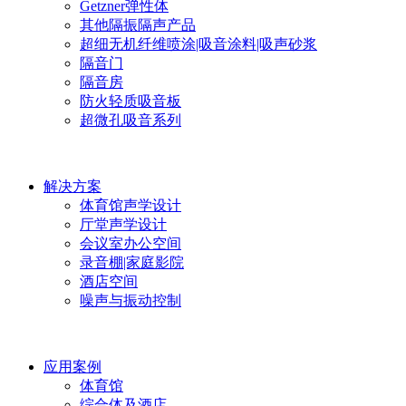
Getzner弹性体
其他隔振隔声产品
超细无机纤维喷涂|吸音涂料|吸声砂浆
隔音门
隔音房
防火轻质吸音板
超微孔吸音系列
解决方案
体育馆声学设计
厅堂声学设计
会议室办公空间
录音棚|家庭影院
酒店空间
噪声与振动控制
应用案例
体育馆
综合体及酒店