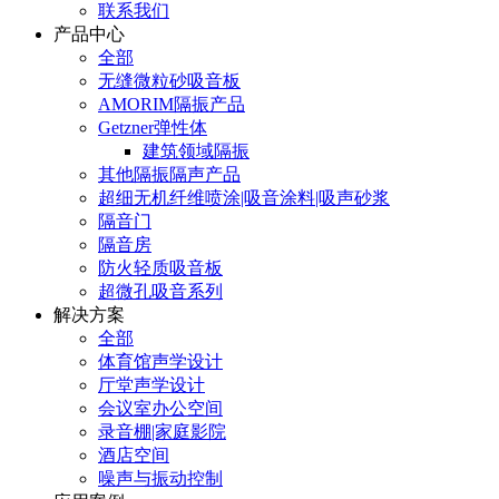
联系我们
产品中心
全部
无缝微粒砂吸音板
AMORIM隔振产品
Getzner弹性体
建筑领域隔振
其他隔振隔声产品
超细无机纤维喷涂|吸音涂料|吸声砂浆
隔音门
隔音房
防火轻质吸音板
超微孔吸音系列
解决方案
全部
体育馆声学设计
厅堂声学设计
会议室办公空间
录音棚|家庭影院
酒店空间
噪声与振动控制