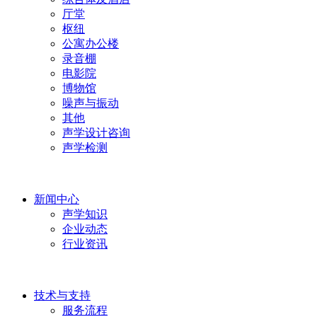
厅堂
枢纽
公寓办公楼
录音棚
电影院
博物馆
噪声与振动
其他
声学设计咨询
声学检测
新闻中心
声学知识
企业动态
行业资讯
技术与支持
服务流程