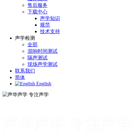
售后服务
下载中心
声学知识
规范
技术支持
声学检测
全部
混响时间测试
隔声测试
现场声学测试
联系我们
简体
English
声华声学 专注声学