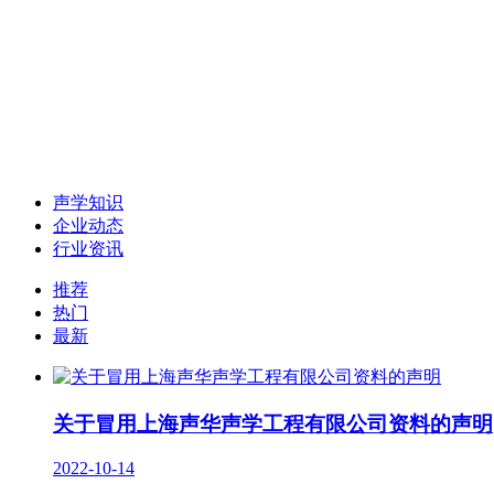
声华声学 专注声学
录音棚声学 配音室声学 体育馆声学 多功能厅声学
录音棚声学 配音室声学 体育馆声学 多功能厅声学
声学知识
企业动态
行业资讯
推荐
热门
最新
关于冒用上海声华声学工程有限公司资料的声明
2022-10-14