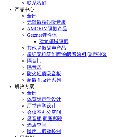
联系我们
产品中心
全部
无缝微粒砂吸音板
AMORIM隔振产品
Getzner弹性体
建筑领域隔振
其他隔振隔声产品
超细无机纤维喷涂|吸音涂料|吸声砂浆
隔音门
隔音房
防火轻质吸音板
超微孔吸音系列
解决方案
全部
体育馆声学设计
厅堂声学设计
会议室办公空间
录音棚|家庭影院
酒店空间
噪声与振动控制