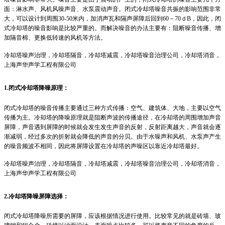
面：淋水声、风机风噪声音、水泵震动声音。闭式冷却塔噪音共振的影响范围非常
大，可以设计到周围30-50米内，加消声瓦和隔声屏障后回到60－70ｄB，因此，闭
式冷却塔的噪音影响是比较严重的。而解决噪音的办法主要有：阻断噪音传播、增
加隔音棉、更换低转速的风机等方法。
冷却塔噪声治理，冷却塔隔音，冷却塔减震，冷却塔噪音治理公司，冷却塔消音，
上海声华声学工程有限公司
1.闭式冷却塔降噪原理：
闭式冷却塔的噪音传播主要通过三种方式传播：空气、建筑体、大地，主要以空气
传播为主。冷却塔的降噪原理就是阻断声波的传播途径，在冷却塔的周围增加声音
屏障，声音遇到屏障的时候就会发生发生声音的反射，反射距离越大，声音就会逐
渐减弱，经过多次的折射就会降低的声音的分贝。由于水噪声和风机、水泵声产生
的噪音频波不相同，因此将屏障设置在冷却塔的声噪区以靠近冷却塔最好。
冷却塔噪声治理，冷却塔隔音，冷却塔减震，冷却塔噪音治理公司，冷却塔消音，
上海声华声学工程有限公司
2.冷却塔降噪屏障选择：
闭式冷却塔降噪所需要的屏障，应该根据情况进行使用。比较常见的就是砖墙、玻