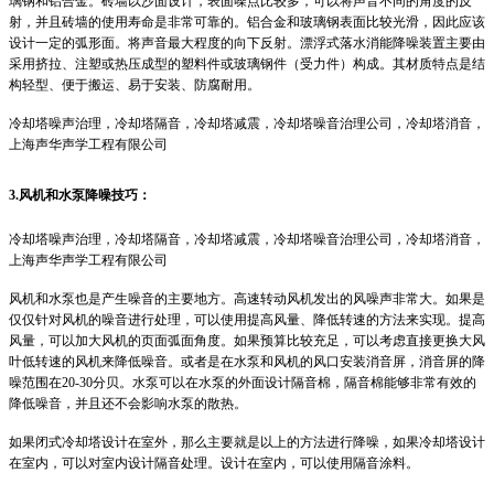
璃钢和铝合金。砖墙以沙面设计，表面噪点比较多，可以将声音不同的角度的反
射，并且砖墙的使用寿命是非常可靠的。铝合金和玻璃钢表面比较光滑，因此应该
设计一定的弧形面。将声音最大程度的向下反射。漂浮式落水消能降噪装置主要由
采用挤拉、注塑或热压成型的塑料件或玻璃钢件（受力件）构成。其材质特点是结
构轻型、便于搬运、易于安装、防腐耐用。
冷却塔噪声治理，冷却塔隔音，冷却塔减震，冷却塔噪音治理公司，冷却塔消音，
上海声华声学工程有限公司
3.风机和水泵降噪技巧：
冷却塔噪声治理，冷却塔隔音，冷却塔减震，冷却塔噪音治理公司，冷却塔消音，
上海声华声学工程有限公司
风机和水泵也是产生噪音的主要地方。高速转动风机发出的风噪声非常大。如果是
仅仅针对风机的噪音进行处理，可以使用提高风量、降低转速的方法来实现。提高
风量，可以加大风机的页面弧面角度。如果预算比较充足，可以考虑直接更换大风
叶低转速的风机来降低噪音。或者是在水泵和风机的风口安装消音屏，消音屏的降
噪范围在20-30分贝。水泵可以在水泵的外面设计隔音棉，隔音棉能够非常有效的
降低噪音，并且还不会影响水泵的散热。
如果闭式冷却塔设计在室外，那么主要就是以上的方法进行降噪，如果冷却塔设计
在室内，可以对室内设计隔音处理。设计在室内，可以使用隔音涂料。