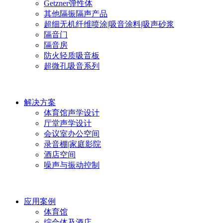
Getzner弹性体
其他隔振隔声产品
超细无机纤维喷涂|吸音涂料|吸声砂浆
隔音门
隔音房
防火轻质吸音板
超微孔吸音系列
解决方案
体育馆声学设计
厅堂声学设计
会议室办公空间
录音棚|家庭影院
酒店空间
噪声与振动控制
应用案例
体育馆
综合体及酒店