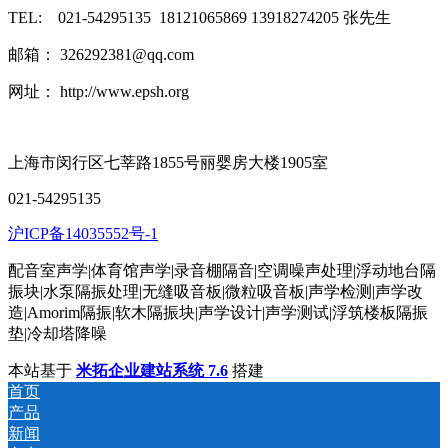
TEL: 021-54295135 18121065869 13918274205 张先生
邮箱： 326292381@qq.com
网址： http://www.epsh.org
上海市闵行区七莘路1855号丽婴房大楼1905室
021-54295135
沪ICP备14035552号-1
配音室声学|体育馆声学|录音棚隔音|空调噪声处理|浮动地台隔
振块|水泵隔振处理|无缝吸音板|微粒吸音板|声学检测|声学改
造|Amorim隔振|软木隔振块|声学设计|声学测试|浮筑楼板隔振
垫|冷却塔降噪
本站基于
米拓企业建站系统 7.6
搭建
首页
产品
新闻