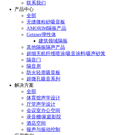
联系我们
产品中心
全部
无缝微粒砂吸音板
AMORIM隔振产品
Getzner弹性体
建筑领域隔振
其他隔振隔声产品
超细无机纤维喷涂|吸音涂料|吸声砂浆
隔音门
隔音房
防火轻质吸音板
超微孔吸音系列
解决方案
全部
体育馆声学设计
厅堂声学设计
会议室办公空间
录音棚|家庭影院
酒店空间
噪声与振动控制