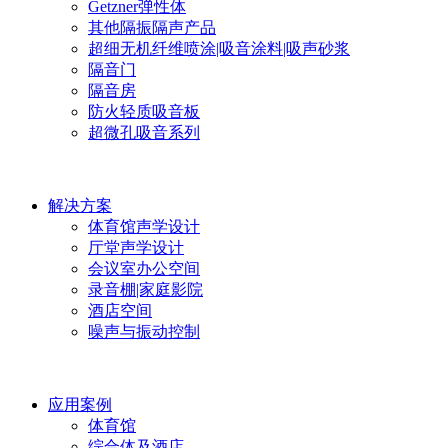
Getzner弹性体
其他隔振隔声产品
超细无机纤维喷涂|吸音涂料|吸声砂浆
隔音门
隔音房
防火轻质吸音板
超微孔吸音系列
解决方案
体育馆声学设计
厅堂声学设计
会议室办公空间
录音棚|家庭影院
酒店空间
噪声与振动控制
应用案例
体育馆
综合体及酒店