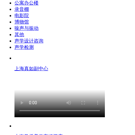
公寓办公楼
录音棚
电影院
博物馆
噪声与振动
其他
声学设计咨询
声学检测
上海真如副中心