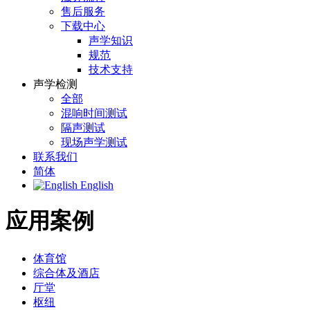
售后服务
下载中心
声学知识
规范
技术支持
声学检测
全部
混响时间测试
隔声测试
现场声学测试
联系我们
简体
English
应用案例
体育馆
综合体及酒店
厅堂
枢纽