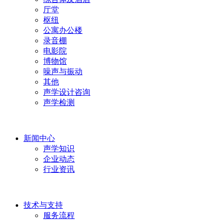
厅堂
枢纽
公寓办公楼
录音棚
电影院
博物馆
噪声与振动
其他
声学设计咨询
声学检测
新闻中心
声学知识
企业动态
行业资讯
技术与支持
服务流程