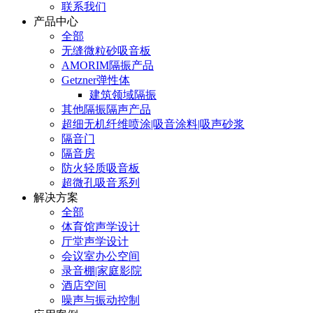
联系我们
产品中心
全部
无缝微粒砂吸音板
AMORIM隔振产品
Getzner弹性体
建筑领域隔振
其他隔振隔声产品
超细无机纤维喷涂|吸音涂料|吸声砂浆
隔音门
隔音房
防火轻质吸音板
超微孔吸音系列
解决方案
全部
体育馆声学设计
厅堂声学设计
会议室办公空间
录音棚|家庭影院
酒店空间
噪声与振动控制