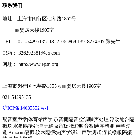
联系我们
地址：上海市闵行区七莘路1855号
丽婴房大楼1905室
TEL: 021-54295135 18121065869 13918274205 张先生
邮箱： 326292381@qq.com
网址： http://www.epsh.org
上海市闵行区七莘路1855号丽婴房大楼1905室
021-54295135
沪ICP备14035552号-1
配音室声学|体育馆声学|录音棚隔音|空调噪声处理|浮动地台隔
振块|水泵隔振处理|无缝吸音板|微粒吸音板|声学检测|声学改
造|Amorim隔振|软木隔振块|声学设计|声学测试|浮筑楼板隔振