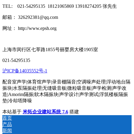
TEL: 021-54295135 18121065869 13918274205 张先生
邮箱： 326292381@qq.com
网址： http://www.epsh.org
上海市闵行区七莘路1855号丽婴房大楼1905室
021-54295135
沪ICP备14035552号-1
配音室声学|体育馆声学|录音棚隔音|空调噪声处理|浮动地台隔
振块|水泵隔振处理|无缝吸音板|微粒吸音板|声学检测|声学改
造|Amorim隔振|软木隔振块|声学设计|声学测试|浮筑楼板隔振
垫|冷却塔降噪
本站基于
米拓企业建站系统 7.6
搭建
首页
产品
新闻