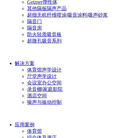
Getzner弹性体
其他隔振隔声产品
超细无机纤维喷涂|吸音涂料|吸声砂浆
隔音门
隔音房
防火轻质吸音板
超微孔吸音系列
解决方案
体育馆声学设计
厅堂声学设计
会议室办公空间
录音棚|家庭影院
酒店空间
噪声与振动控制
应用案例
体育馆
综合体及酒店