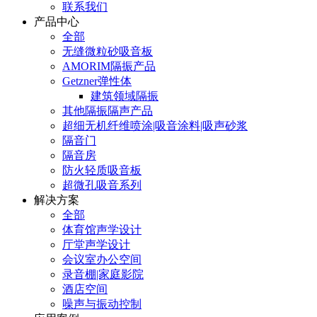
联系我们
产品中心
全部
无缝微粒砂吸音板
AMORIM隔振产品
Getzner弹性体
建筑领域隔振
其他隔振隔声产品
超细无机纤维喷涂|吸音涂料|吸声砂浆
隔音门
隔音房
防火轻质吸音板
超微孔吸音系列
解决方案
全部
体育馆声学设计
厅堂声学设计
会议室办公空间
录音棚|家庭影院
酒店空间
噪声与振动控制