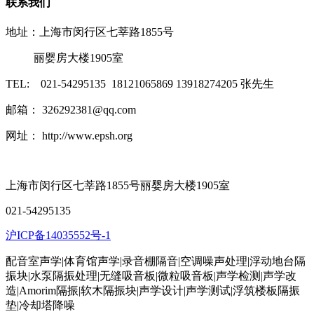
联系我们
地址：上海市闵行区七莘路1855号
丽婴房大楼1905室
TEL: 021-54295135 18121065869 13918274205 张先生
邮箱： 326292381@qq.com
网址： http://www.epsh.org
上海市闵行区七莘路1855号丽婴房大楼1905室
021-54295135
沪ICP备14035552号-1
配音室声学|体育馆声学|录音棚隔音|空调噪声处理|浮动地台隔
振块|水泵隔振处理|无缝吸音板|微粒吸音板|声学检测|声学改
造|Amorim隔振|软木隔振块|声学设计|声学测试|浮筑楼板隔振
垫|冷却塔降噪