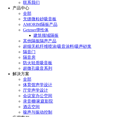
联系我们
产品中心
全部
无缝微粒砂吸音板
AMORIM隔振产品
Getzner弹性体
建筑领域隔振
其他隔振隔声产品
超细无机纤维喷涂|吸音涂料|吸声砂浆
隔音门
隔音房
防火轻质吸音板
超微孔吸音系列
解决方案
全部
体育馆声学设计
厅堂声学设计
会议室办公空间
录音棚|家庭影院
酒店空间
噪声与振动控制