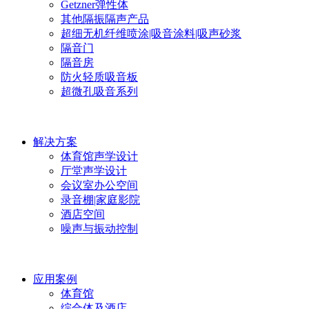
Getzner弹性体
其他隔振隔声产品
超细无机纤维喷涂|吸音涂料|吸声砂浆
隔音门
隔音房
防火轻质吸音板
超微孔吸音系列
解决方案
体育馆声学设计
厅堂声学设计
会议室办公空间
录音棚|家庭影院
酒店空间
噪声与振动控制
应用案例
体育馆
综合体及酒店