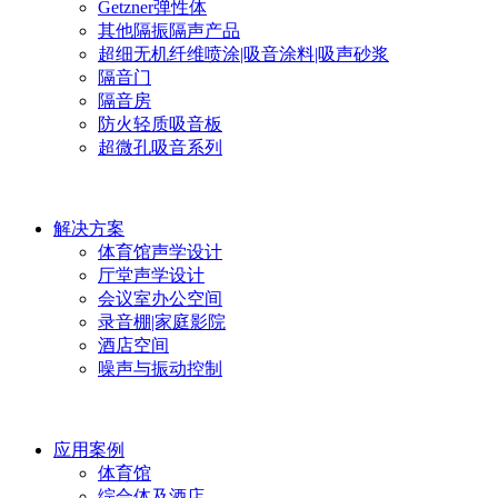
Getzner弹性体
其他隔振隔声产品
超细无机纤维喷涂|吸音涂料|吸声砂浆
隔音门
隔音房
防火轻质吸音板
超微孔吸音系列
解决方案
体育馆声学设计
厅堂声学设计
会议室办公空间
录音棚|家庭影院
酒店空间
噪声与振动控制
应用案例
体育馆
综合体及酒店