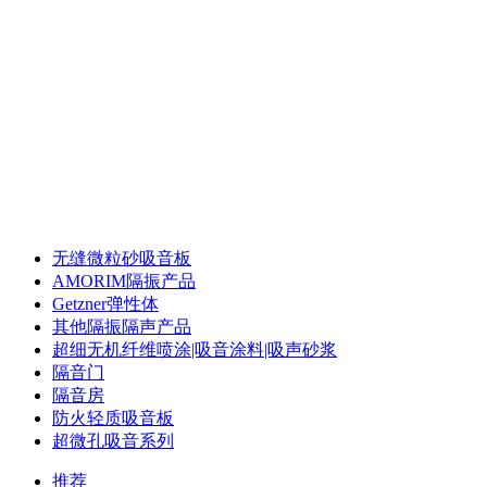
声华声学 专注声学
录音棚声学 配音室声学 体育馆声学 多功能厅声
学 浮动地台
录音棚声学 配音室声学 体育馆声学 多功能厅声
学 浮动地台
无缝微粒砂吸音板
AMORIM隔振产品
Getzner弹性体
其他隔振隔声产品
超细无机纤维喷涂|吸音涂料|吸声砂浆
隔音门
隔音房
防火轻质吸音板
超微孔吸音系列
推荐