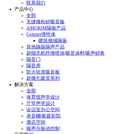
联系我们
产品中心
全部
无缝微粒砂吸音板
AMORIM隔振产品
Getzner弹性体
建筑领域隔振
其他隔振隔声产品
超细无机纤维喷涂|吸音涂料|吸声砂浆
隔音门
隔音房
防火轻质吸音板
超微孔吸音系列
解决方案
全部
体育馆声学设计
厅堂声学设计
会议室办公空间
录音棚|家庭影院
酒店空间
噪声与振动控制