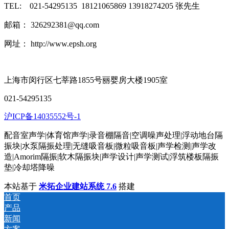
TEL: 021-54295135 18121065869 13918274205 张先生
邮箱： 326292381@qq.com
网址： http://www.epsh.org
上海市闵行区七莘路1855号丽婴房大楼1905室
021-54295135
沪ICP备14035552号-1
配音室声学|体育馆声学|录音棚隔音|空调噪声处理|浮动地台隔
振块|水泵隔振处理|无缝吸音板|微粒吸音板|声学检测|声学改
造|Amorim隔振|软木隔振块|声学设计|声学测试|浮筑楼板隔振
垫|冷却塔降噪
本站基于
米拓企业建站系统 7.6
搭建
首页
产品
新闻