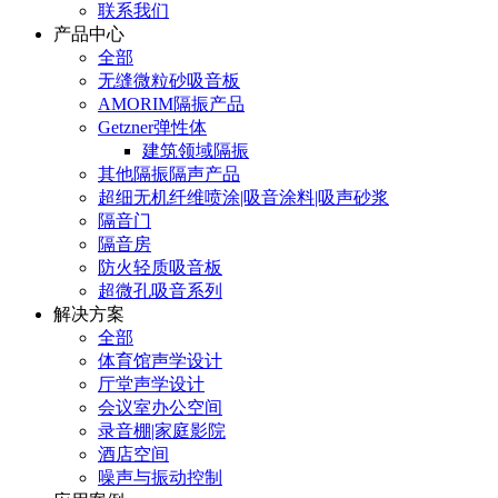
联系我们
产品中心
全部
无缝微粒砂吸音板
AMORIM隔振产品
Getzner弹性体
建筑领域隔振
其他隔振隔声产品
超细无机纤维喷涂|吸音涂料|吸声砂浆
隔音门
隔音房
防火轻质吸音板
超微孔吸音系列
解决方案
全部
体育馆声学设计
厅堂声学设计
会议室办公空间
录音棚|家庭影院
酒店空间
噪声与振动控制