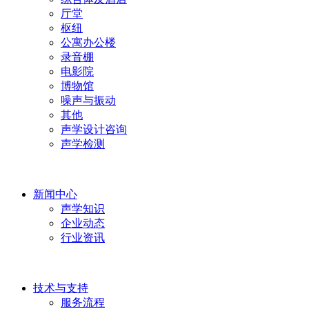
厅堂
枢纽
公寓办公楼
录音棚
电影院
博物馆
噪声与振动
其他
声学设计咨询
声学检测
新闻中心
声学知识
企业动态
行业资讯
技术与支持
服务流程