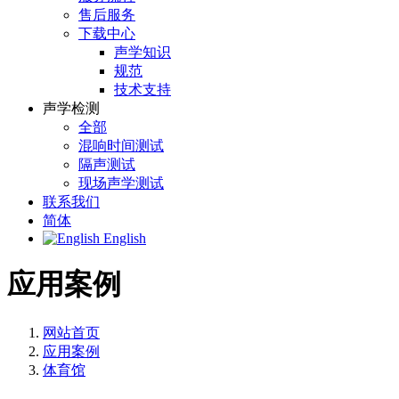
售后服务
下载中心
声学知识
规范
技术支持
声学检测
全部
混响时间测试
隔声测试
现场声学测试
联系我们
简体
English
应用案例
网站首页
应用案例
体育馆