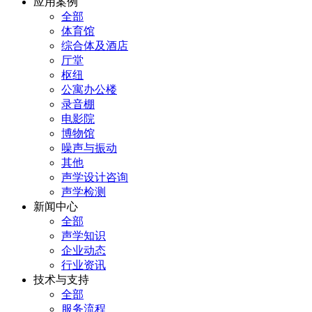
应用案例
全部
体育馆
综合体及酒店
厅堂
枢纽
公寓办公楼
录音棚
电影院
博物馆
噪声与振动
其他
声学设计咨询
声学检测
新闻中心
全部
声学知识
企业动态
行业资讯
技术与支持
全部
服务流程