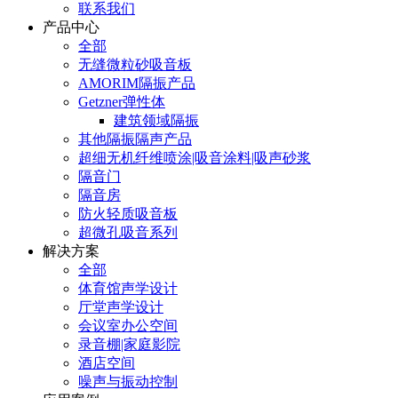
联系我们
产品中心
全部
无缝微粒砂吸音板
AMORIM隔振产品
Getzner弹性体
建筑领域隔振
其他隔振隔声产品
超细无机纤维喷涂|吸音涂料|吸声砂浆
隔音门
隔音房
防火轻质吸音板
超微孔吸音系列
解决方案
全部
体育馆声学设计
厅堂声学设计
会议室办公空间
录音棚|家庭影院
酒店空间
噪声与振动控制