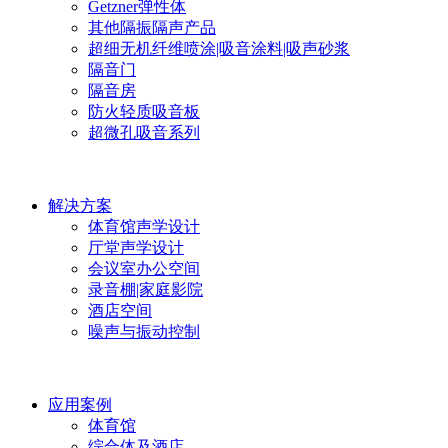
Getzner弹性体
其他隔振隔声产品
超细无机纤维喷涂|吸音涂料|吸声砂浆
隔音门
隔音房
防火轻质吸音板
超微孔吸音系列
解决方案
体育馆声学设计
厅堂声学设计
会议室办公空间
录音棚|家庭影院
酒店空间
噪声与振动控制
应用案例
体育馆
综合体及酒店