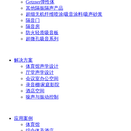
Getzner弹性体
其他隔振隔声产品
超细无机纤维喷涂|吸音涂料|吸声砂浆
隔音门
隔音房
防火轻质吸音板
超微孔吸音系列
解决方案
体育馆声学设计
厅堂声学设计
会议室办公空间
录音棚|家庭影院
酒店空间
噪声与振动控制
应用案例
体育馆
综合体及酒店