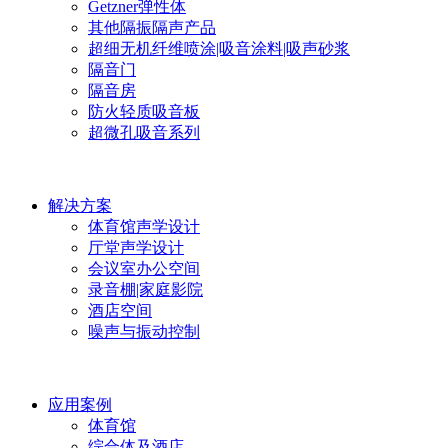
Getzner弹性体
其他隔振隔声产品
超细无机纤维喷涂|吸音涂料|吸声砂浆
隔音门
隔音房
防火轻质吸音板
超微孔吸音系列
解决方案
体育馆声学设计
厅堂声学设计
会议室办公空间
录音棚|家庭影院
酒店空间
噪声与振动控制
应用案例
体育馆
综合体及酒店