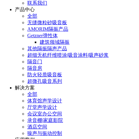
联系我们
产品中心
全部
无缝微粒砂吸音板
AMORIM隔振产品
Getzner弹性体
建筑领域隔振
其他隔振隔声产品
超细无机纤维喷涂|吸音涂料|吸声砂浆
隔音门
隔音房
防火轻质吸音板
超微孔吸音系列
解决方案
全部
体育馆声学设计
厅堂声学设计
会议室办公空间
录音棚|家庭影院
酒店空间
噪声与振动控制