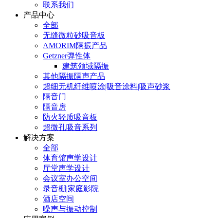
联系我们
产品中心
全部
无缝微粒砂吸音板
AMORIM隔振产品
Getzner弹性体
建筑领域隔振
其他隔振隔声产品
超细无机纤维喷涂|吸音涂料|吸声砂浆
隔音门
隔音房
防火轻质吸音板
超微孔吸音系列
解决方案
全部
体育馆声学设计
厅堂声学设计
会议室办公空间
录音棚|家庭影院
酒店空间
噪声与振动控制