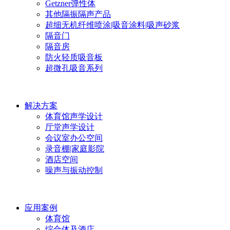
Getzner弹性体
其他隔振隔声产品
超细无机纤维喷涂|吸音涂料|吸声砂浆
隔音门
隔音房
防火轻质吸音板
超微孔吸音系列
解决方案
体育馆声学设计
厅堂声学设计
会议室办公空间
录音棚|家庭影院
酒店空间
噪声与振动控制
应用案例
体育馆
综合体及酒店