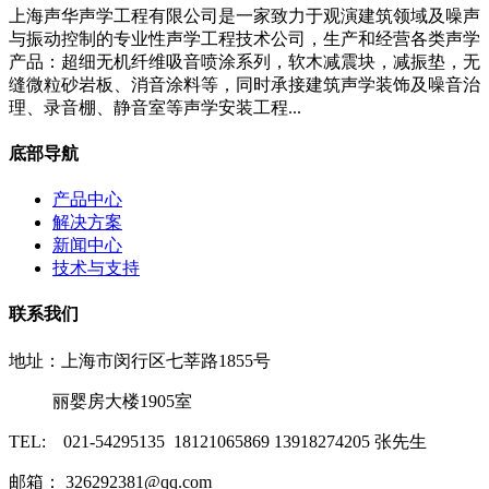
上海声华声学工程有限公司是一家致力于观演建筑领域及噪声
与振动控制的专业性声学工程技术公司，生产和经营各类声学
产品：超细无机纤维吸音喷涂系列，软木减震块，减振垫，无
缝微粒砂岩板、消音涂料等，同时承接建筑声学装饰及噪音治
理、录音棚、静音室等声学安装工程...
底部导航
产品中心
解决方案
新闻中心
技术与支持
联系我们
地址：上海市闵行区七莘路1855号
丽婴房大楼1905室
TEL: 021-54295135 18121065869 13918274205 张先生
邮箱： 326292381@qq.com