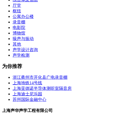
厅堂
枢纽
公寓办公楼
录音棚
电影院
博物馆
噪声与振动
其他
声学设计咨询
声学检测
为你推荐
浙江衢州市开化县广电录音棚
上海地铁14号线
上海亚德诺半导体测听室隔音房
上海迪士尼乐园
苏州国际金融中心
上海声华声学工程有限公司