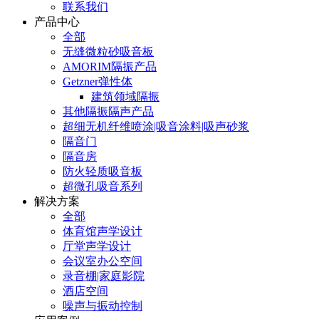
联系我们
产品中心
全部
无缝微粒砂吸音板
AMORIM隔振产品
Getzner弹性体
建筑领域隔振
其他隔振隔声产品
超细无机纤维喷涂|吸音涂料|吸声砂浆
隔音门
隔音房
防火轻质吸音板
超微孔吸音系列
解决方案
全部
体育馆声学设计
厅堂声学设计
会议室办公空间
录音棚|家庭影院
酒店空间
噪声与振动控制