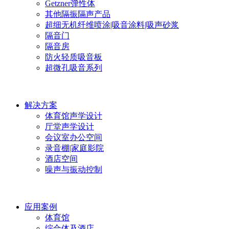
Getzner弹性体
其他隔振隔声产品
超细无机纤维喷涂|吸音涂料|吸声砂浆
隔音门
隔音房
防火轻质吸音板
超微孔吸音系列
解决方案
体育馆声学设计
厅堂声学设计
会议室办公空间
录音棚|家庭影院
酒店空间
噪声与振动控制
应用案例
体育馆
综合体及酒店