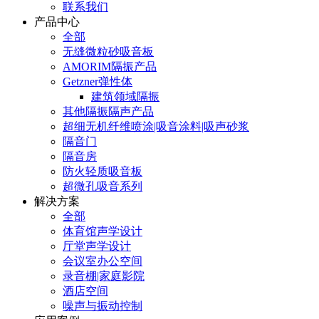
联系我们
产品中心
全部
无缝微粒砂吸音板
AMORIM隔振产品
Getzner弹性体
建筑领域隔振
其他隔振隔声产品
超细无机纤维喷涂|吸音涂料|吸声砂浆
隔音门
隔音房
防火轻质吸音板
超微孔吸音系列
解决方案
全部
体育馆声学设计
厅堂声学设计
会议室办公空间
录音棚|家庭影院
酒店空间
噪声与振动控制