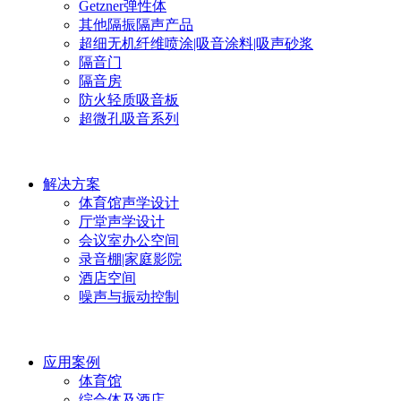
Getzner弹性体
其他隔振隔声产品
超细无机纤维喷涂|吸音涂料|吸声砂浆
隔音门
隔音房
防火轻质吸音板
超微孔吸音系列
解决方案
体育馆声学设计
厅堂声学设计
会议室办公空间
录音棚|家庭影院
酒店空间
噪声与振动控制
应用案例
体育馆
综合体及酒店