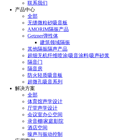
联系我们
产品中心
全部
无缝微粒砂吸音板
AMORIM隔振产品
Getzner弹性体
建筑领域隔振
其他隔振隔声产品
超细无机纤维喷涂|吸音涂料|吸声砂浆
隔音门
隔音房
防火轻质吸音板
超微孔吸音系列
解决方案
全部
体育馆声学设计
厅堂声学设计
会议室办公空间
录音棚|家庭影院
酒店空间
噪声与振动控制