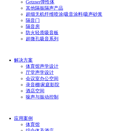
Getzner弹性体
其他隔振隔声产品
超细无机纤维喷涂|吸音涂料|吸声砂浆
隔音门
隔音房
防火轻质吸音板
超微孔吸音系列
解决方案
体育馆声学设计
厅堂声学设计
会议室办公空间
录音棚|家庭影院
酒店空间
噪声与振动控制
应用案例
体育馆
综合体及酒店