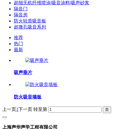
超细无机纤维喷涂|吸音涂料|吸声砂浆
隔音门
隔音房
防火轻质吸音板
超微孔吸音系列
推荐
热门
最新
吸声垂片
防火吸音墙板
上一页
1
下一页
转至第
上海声华声学工程有限公司